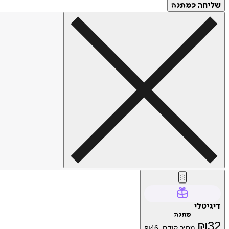
שליחה
כמתנה
דיגיטלי
מתנה
₪
32
מחיר קודם:
46
₪