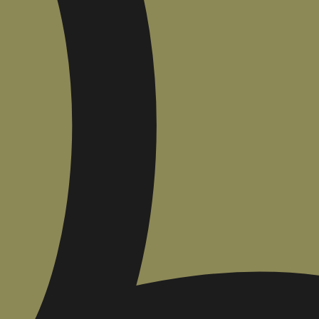
איזה פורמט בא לך?
מודפס
₪
51.8
מחיר על הספר: ₪
74