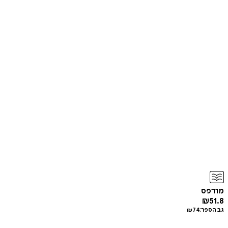
מודפס
₪
51.8
גב הספר:
74
₪