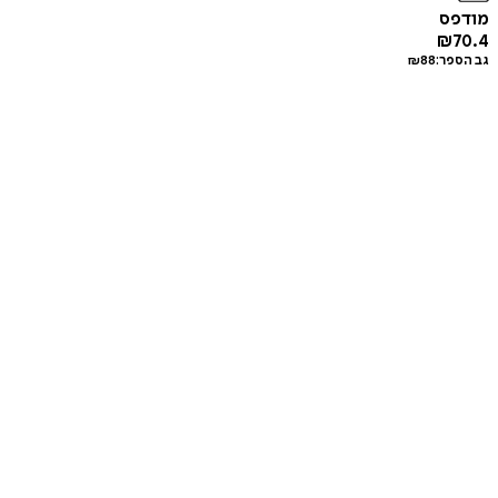
מודפס
₪
70.4
גב הספר:
88
₪