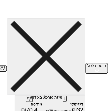
הוספה
לסל
איזה פורמט בא לך?
דיגיטלי
מודפס
₪
70.4
₪
32
מחיר קודם:
39
₪