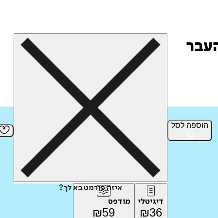
הוספה
לסל
איזה פורמט בא לך?
דיגיטלי
מודפס
₪
59
₪
36