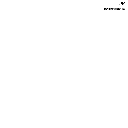
₪
59
גב הספר:
112
₪