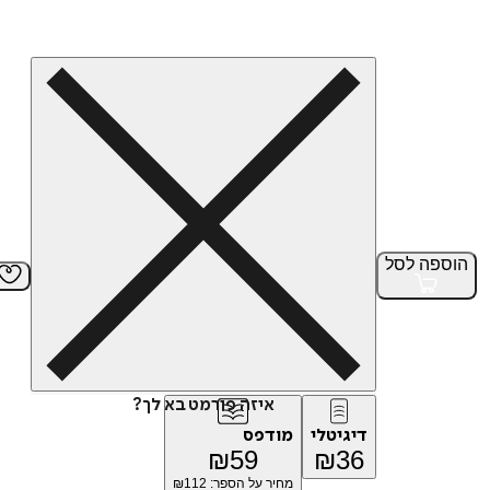
הוספה
לסל
איזה פורמט בא לך?
דיגיטלי
מודפס
₪
59
₪
36
מחיר על הספר: ₪
112