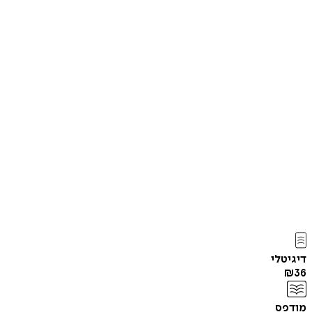
דיגיטלי
₪
36
מודפס