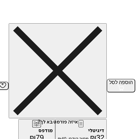
הוספה
לסל
איזה פורמט בא לך?
דיגיטלי
מודפס
₪
79
₪
32
מחיר קודם:
40
₪