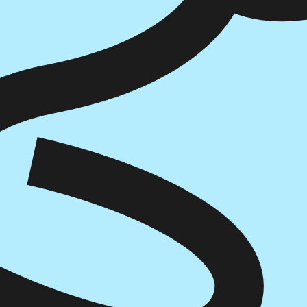
דיגיטלי
מודפס
₪
79
₪
32
מחיר קודם:
40
₪
במבצע עד:
31/08/2026
מחיר על הספר: ₪
79