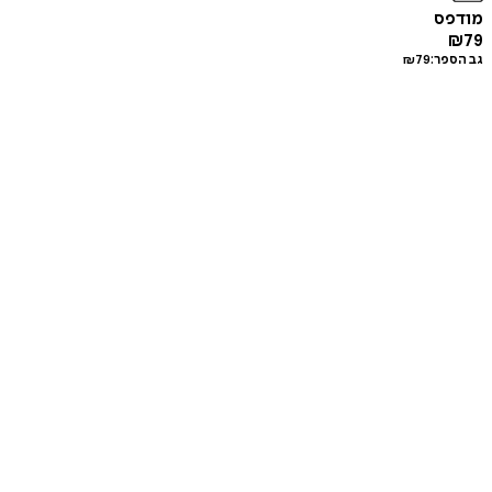
מודפס
₪
79
גב הספר:
79
₪