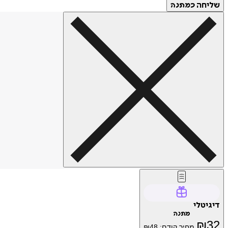
שליחה
כמתנה
דיגיטלי
מתנה
₪
32
מחיר קודם:
48
₪