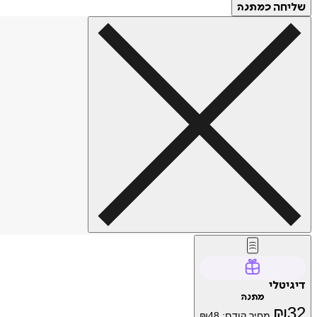
שליחה
כמתנה
דיגיטלי
מתנה
₪
32
מחיר קודם:
48
₪