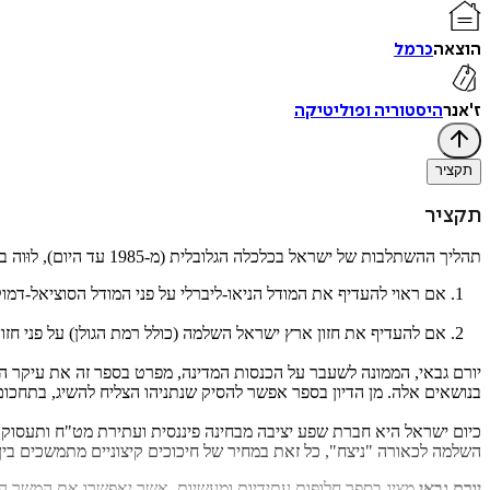
הוצאה
כרמל
ז'אנר
היסטוריה ופוליטיקה
תקציר
תקציר
תהליך ההשתלבות של ישראל בכלכלה הגלובלית (מ-1985 עד היום), לוּוה בשתי סוגיות לאומיות:
1. אם ראוי להעדיף את המודל הניאו-ליברלי על פני המודל הסוציאל-דמוקרטי היעיל נוסח מדינות צפון אירופה.
2. אם להעדיף את חזון ארץ ישראל השלמה (כולל רמת הגולן) על פני חזון ההפרדה והדו-קיום בשלום עם שכנינו הפלשתינאים, הסורים והלבנונים, ובכך לאתר את האיום האיראני ולהשתיקו.
יורם גבאי, הממונה לשעבר על הכנסות המדינה, מפרט בספר זה את עיקר המ
בנושאים אלה. מן הדיון בספר אפשר להסיק שנתניהו הצליח להשיג, בתחכום ו
כיום ישראל היא חברת שפע יציבה מבחינה פיננסית ועתירת מט"ח ותעסוקה
השלמה לכאורה "ניצח", כל זאת במחיר של חיכוכים קיצוניים מתמשכים בין
יורם גבאי
מציג בספר חלופות עתידיות ומעשיות, אשר יאפשרו את המשך הצמ