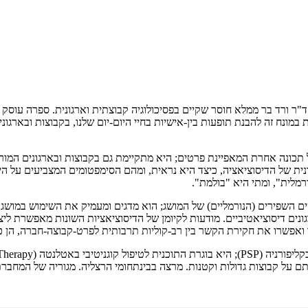
דיגיטלי
מודפס
₪
68.8
₪
32
מחיר קודם:
40
₪
במבצע עד:
31/08/2026
מחיר על הספר: ₪
86
ד"ר ורד בר ממלא חוסר שקיים בפסיכולוגיה קבוצתית וארגונית. ספרה עוסק
ונח זה להבנת תופעות בין-אישיות בחיי היום-יום שלנו, בקבוצות ובארגונים
 תכונה אחרת המאפיינת פרטים; היא מתקיימת גם בקבוצות ובארגונים המור
נית של הדיסוציאציה, כיצד היא נראית, ומהם הסימפטומים המצביעים על הי
רמלית", ומתי היא "בולמת".
 השפירים (הנורמליים) של המושג; הוא מדגים ומעמיק את השימוש במושג ע
נים דיסוציאטיביים. מודעות לקיומן של הדיסוציאציות השונות מאפשרת ליצו
ואפשרו את חקירת הקשר בין רב-קוליות תרבותית לפרט-קבוצה-חברה, הן כא
תם על קבוצות גדולות וקטנות. מרצה בבינתחומי הרצליה. מגוריה של המחב