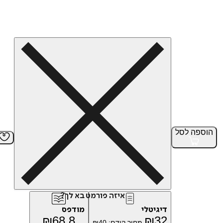
הוספה
לסל
איזה פורמט בא לך?
דיגיטלי
מודפס
₪
68.8
₪
32
מחיר קודם:
40
₪