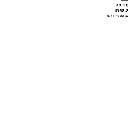
מודפס
₪
68.8
גב הספר:
86
₪