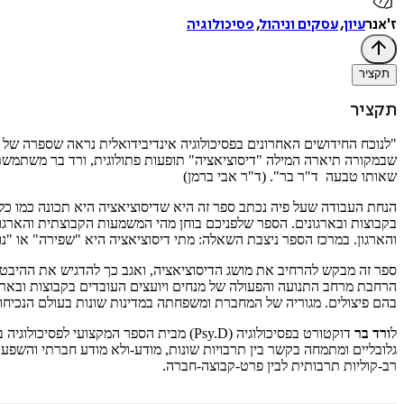
ז'אנר
עיון
,
עסקים וניהול
,
פסיכולוגיה
תקציר
תקציר
"לנוכח החידושים האחרונים בפסיכולוגיה אינדיבידואלית נראה שספרה של 
שבמקורה תיארה המילה "דיסוציאציה" תופעות פתולוגית, ורד בר משתמשת במ
שאותו טבעה ד"ר בר". (ד"ר אבי ברמן)
הנחת העבודה שעל פיה נכתב ספר זה היא שדיסוציאציה היא תכונה כמו כל
בקבוצות ובארגונים. הספר שלפניכם בוחן מהי המשמעות הקבוצתית והארגו
והארגון. במרכז הספר ניצבת השאלה: מתי דיסוציאציה היא "שפירה" או "נו
ספר זה מבקש להרחיב את מושג הדיסוציאציה, ואגב כך להדגיש את ההיבטים
הרחבת מרחב התנועה והפעולה של מנחים ויועצים העובדים בקבוצות ובארגו
בהם פיצולים. מגוריה של המחברת ומשפחתה במדינות שונות בעולם הנכיחו 
ל
ורד בר
גלובליים ומתמחה בקשר בין תרבויות שונות, מודע-ולא מודע חברתי והשפע
רב-קוליות תרבותית לבין פרט-קבוצה-חברה.