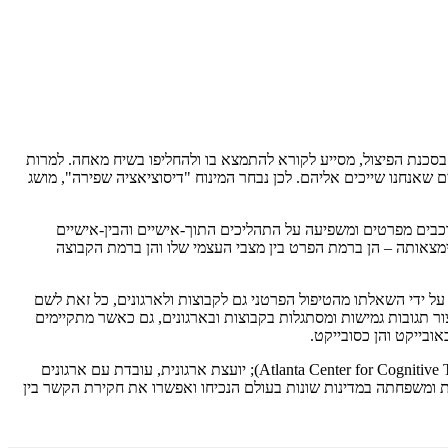
 בסכנת הפיצול, מסייע לקורא להתמצא בו ולהחליפו בשיח מאחה. למרות
 שאנחנו שייכים אליהם. לכן נבחר המינוח "דיסוציאציה שפירה", מושג
כבים מפרטים ומשפיעה על התהליכים התוך-אישיים והבין-אישיים
מצאותה – הן ברמת הפרט בין מצבי העצמי שלו והן ברמת הקבוצה
ל ידי השאלתו מהטיפול הפרטני גם לקבוצות ולארגונים, כל זאת לשם
ר תגובות גמישות ומסתגלות בקבוצות ובארגונים, גם כאשר מתקיימים
ובייקט והן כסובייקט.
דוקטורט בפסיכולוגיה (Psy.D) מבית הספר המקצועי לפסיכולוגיה בקליפורניה (PSP); היא בוגרת התוכנית לטיפול קוגניטיבי באטלנטה (Atlanta Center for Cognitive Therapy); יועצת ארגונית, עובדת עם ארגונים
רת ומשפחתה במדינות שונות בעולם הנכיחו ואפשרו את חקירת הקשר בין