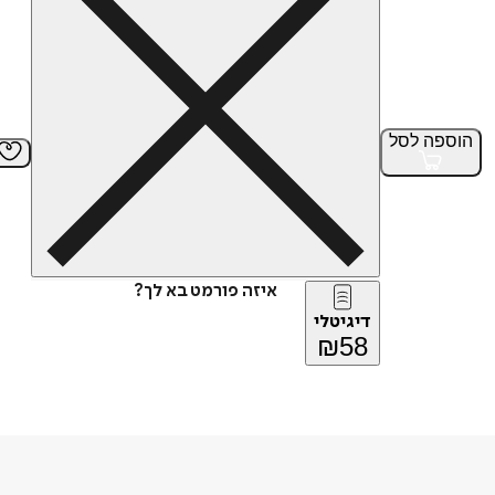
הוספה
לסל
איזה פורמט בא לך?
דיגיטלי
₪
58