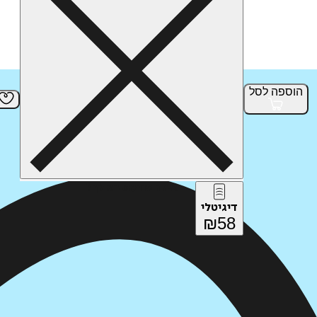
הוספה
לסל
איזה פורמט בא לך?
דיגיטלי
₪
58