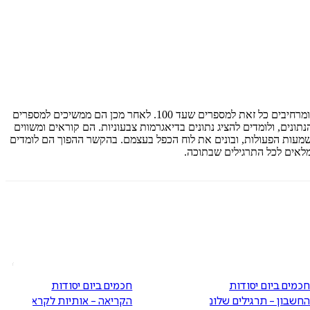
בחוברת זו הילדים ממשיכים את פעולות החיבור והחיסור שהכירו בשנה הקודמת, פותרים תרגילים בשורה ובטור, מבססים את שבירת העשרת וההמרה ומרחיבים כל זאת למספרים שעד 100. לאחר מכן הם ממשיכים למספרים
תונים, ולומדים להציג נתונים בדיאגרמות צבעוניות. הם קוראים ומשווים
שמעות הפעולות, ובונים את לוח הכפל בעצמם. בהקשר ההפוך הם לומדים
מלאים לכל התרגילים שבתוכה.
כמים ביום יסודות
חכמים ביום יסודות
חשבון - תרגילים שלום
הקריאה - אותיות לקראת