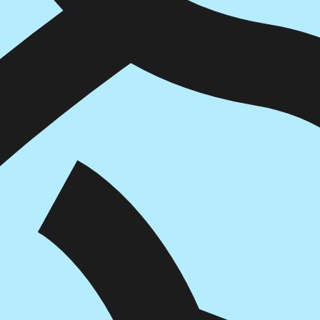
איזה פורמט בא לך?
מודפס
₪
39
מחיר על הספר: ₪
39