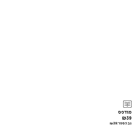
מודפס
₪
39
גב הספר:
39
₪