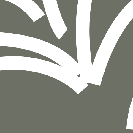
הוספה
לסל
איזה פורמט בא לך?
דיגיטלי
מודפס