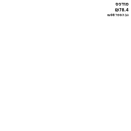
מודפס
₪
78.4
גב הספר:
98
₪