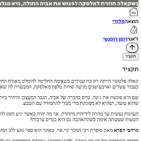
כשקאלה חוזרת לאלסקה לפגוש את אביה החולה, היא מגלה א
הוצאה
מלודי
ז'אנר
רומן רומנטי
תקציר
תקציר
קאלה פלטשר הייתה רק בת שנתיים כשאימה החליטה להימלט מאורח החיי
כעבור עשרים וארבע שנים מגיעה שיחת טלפון מאלסקה, המבשרת לה שאבי
שם היא פוגשת את ג׳ונה, טייס בחברה של אביה, הגבר המעצבן והיהיר ביות
שהוא טועה, ושהיא לא מפונקת מדי מכדי להתמודד עם הטבע.
העוינות נעשית עד מהרה לידידות מיוחדת. אך מה יהיה כאשר יגיע הזמן 
הטעות שעשתה אימה כשהתאהבה גם היא בטייס ערבות?
מרחבי הפרא
מאת סופרת רבי המכר קיי.איי. טאקר הוא ספר נוגע ללב המש
ספריה הקודמים של קיי.איי.טאקר, ׳לפני שיתפוגג׳ ו׳סדרת המספרים׳ זכו 