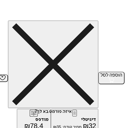
הוספה
לסל
איזה פורמט בא לך?
דיגיטלי
מודפס
₪
78.4
₪
32
מחיר קודם:
35
₪