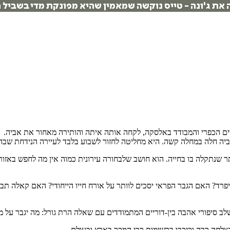
ת ג'ונה - טייס נוקשה שמאמין שהיא מפונקת מדי בשביל ח
₪
78.4
₪
32
מחיר קודם:
35
₪
במבצע עד:
31/08/2026
מחיר על הספר: ₪
98
ם הכפרי והמבודד באלסקה, לקחה אותה איתה והותירה מאחור את אביה.
ה חלה במחלה קשה. היא מחליטה לחזור לשבוע בלבד לעיירה הנידחת שבה 
ר שנתקלה בו בחייה. הוא חושב שלבחורה עירונית כמוה אין מה לחפש באזורי
להיפרד? האם הגבר הפראי יסכים לוותר על אורח חייו הייחודי? האם קאלה 
לב סיפורי אהבה בין-דוריים המתמודדים עם שאלה הרת גורל: מה יגבר על מ
להצלחה רבה וכיכבו ברשימות רבי המכר בארץ ובעולם.