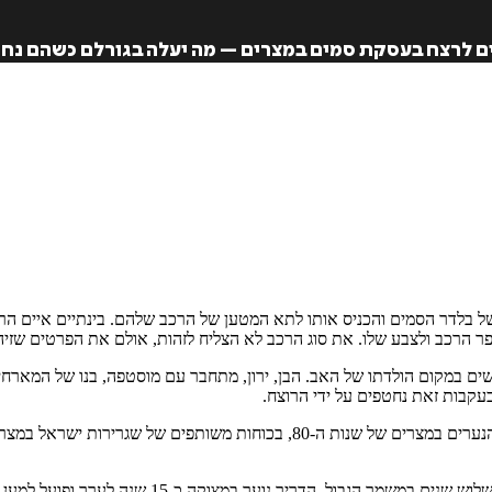
ם לרצח בעסקת סמים במצרים – מה יעלה בגורלם כשהם נחט
ל בלדר הסמים והכניס אותו לתא המטען של הרכב שלהם. בינתיים איים הרוצ
פר הרכב ולצבע שלו. את סוג הרכב לא הצליח לזהות, אולם את הפרטים שזיה
 במקום הולדתו של האב. הבן, ירון, מתחבר עם מוסטפה, בנו של המארחים,
קבות זאת נחטפים על ידי הרוצח.
הספר "חטיפה בפירמידות" הוא מותחן מלא אקשן על החיפושים אחר שני הנערים במצ