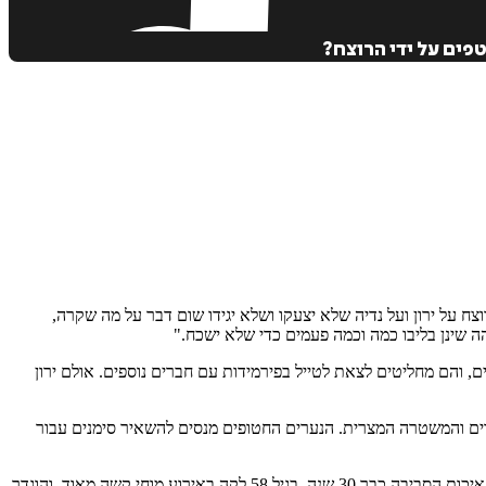
פים על ידי הרוצח?
ח על ירון ועל נדיה שלא יצעקו ושלא יגידו שום דבר על מה שקרה,
ה שינן בליבו כמה וכמה פעמים כדי שלא ישכח."
 והם מחליטים לצאת לטייל בפירמידות עם חברים נוספים. אולם ירון
רים של שנות ה-80, בכוחות משותפים של שגרירות ישראל במצרים והמשטרה המצרית. הנערים החטופים מנסים להשאיר סימנים עבור
המחבר מוטי לוי נולד בכפר חב"ד, גדל בשכונת מצוקה בראשון לציון, שירת שלוש שנים במשמר הגבול, הדריך נוער במצוקה כ-15 שנה לערך ופועל למען איכות הסביבה כבר 30 שנה. בגיל 58 לקה באירוע מוחי קשה מאוד, והוגדר