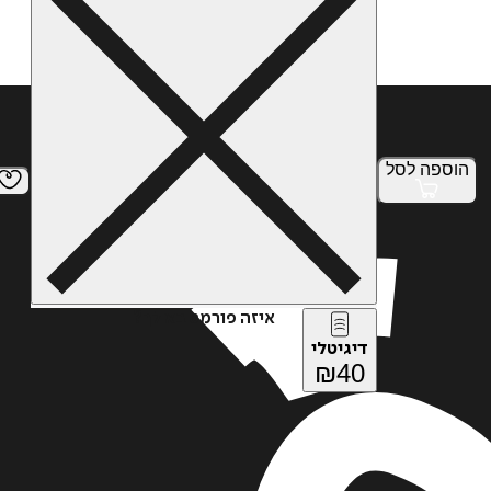
הוספה
לסל
איזה פורמט בא לך?
דיגיטלי
₪
40