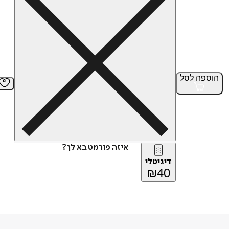
הוספה
לסל
איזה פורמט בא לך?
דיגיטלי
₪
40