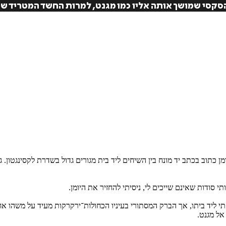
הסקסי שמושך אותה אליו כמו מגנט, למרות החשד המטריד שה
₪
59
₪
27
מחיר קודם:
37
₪
במבצע עד:
31/08/2026
מחיר על הספר: ₪
98
ן כתוב בכתב יד מונח בין השיחים ליד בית מגורים גדול בשדרת לקסינגטון. 
סודות שאינם שייכים לי, ניסיתי להחזיר את היומן.
תי ליד ביתו, אך הברק המסתורי בעיניו הכחולות־ירקרקות מעיד על משהו אח
אל מגנט.