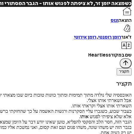
כשמצאה יומן זר, לא ציפתה לפגוש אותו - הגבר המסתורי ו
הוצאה
ונוס
ז'אנר
רומן רומנטי
,
רומן אירוטי
שם במקור
Heartless
תקציר
תקציר
האובססיה שלי נולדה מתוך תמימות ומתוך כוונות טובות ביום שבו מצאתי יומ
אבל השארתי אותו אצלי.
השארתי אותו אצלי וקראתי אותו.
כעבור שבוע, כשגברו עליי הסקרנות ורגשות האשמה על כך שהחזקתי ברשותי 
אלא שלא ציפיתי לפגוש
אותו
.
הגבר הזה, חסר הלב והסקסי להפליא, טוען שאינו יודע דבר על היומן שמצא
בגבר הזה יש משהו שונה, משהו פגום ועם זאת קסום, ואני נמשכת אליו כמו 
יש רק בעיה אחת.