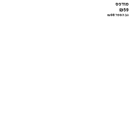
מודפס
₪
59
גב הספר:
98
₪