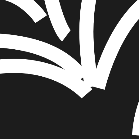
הוספה
לסל
איזה פורמט בא לך?
דיגיטלי
מודפס