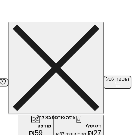
הוספה
לסל
איזה פורמט בא לך?
דיגיטלי
מודפס
₪
59
₪
27
מחיר קודם:
37
₪