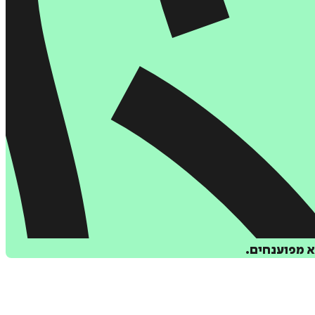
א מפוענחים.