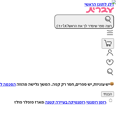
דלג לתוכן הראשי
רוצה ספר שיסדר לך את הראש?
K
Ctrl
יש עוגיות, יש ספרים, חסר רק קפה.
המשך גלישה מהווה
הסכמה למ
הבנתי
רומן רומנטי
רומנטיקה בעיירה קטנה
מארז פופלר פולז