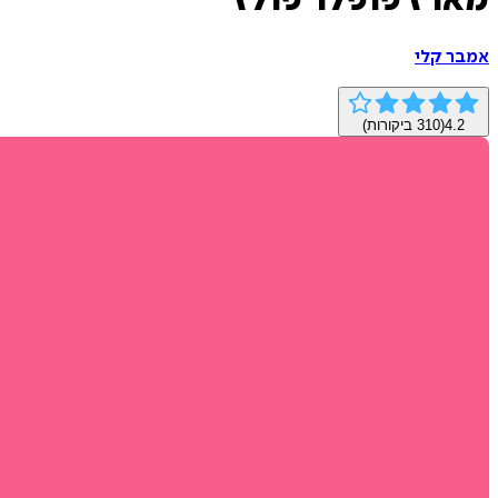
מארז פופלר פולז
אמבר קלי
4.2
(
310
ביקורות)