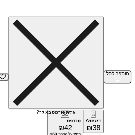
הוספה
לסל
איזה פורמט בא לך?
דיגיטלי
מודפס
₪
42
₪
38
מחיר על הספר: ₪
60