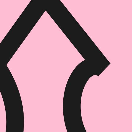
הוספה
לסל
איזה פורמט בא לך?
דיגיטלי
מודפס
₪
42
₪
38
מחיר על הספר: ₪
60