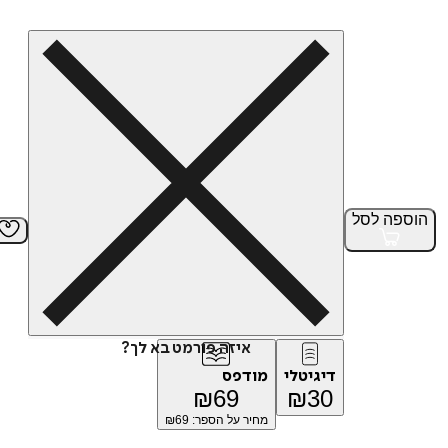
הוספה
לסל
איזה פורמט בא לך?
דיגיטלי
מודפס
₪
69
₪
30
מחיר על הספר: ₪
69