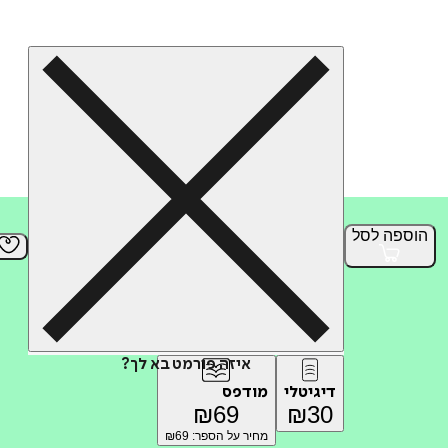
הוספה
לסל
איזה פורמט בא לך?
דיגיטלי
מודפס
₪
69
₪
30
מחיר על הספר: ₪
69