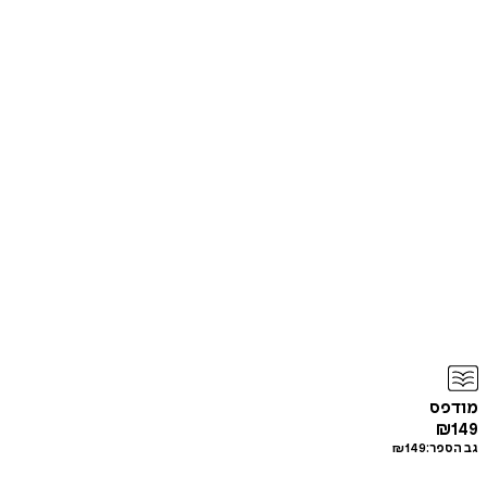
מודפס
₪
149
גב הספר:
149
₪