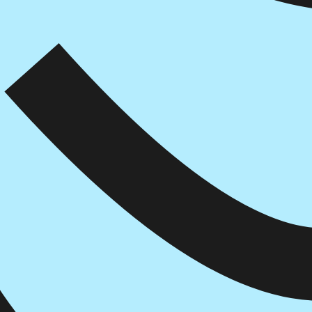
איזה פורמט בא לך?
מודפס
₪
149
מחיר על הספר: ₪
149