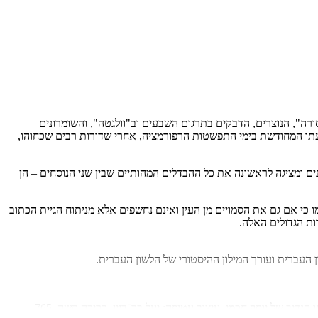
רה", הנוצרים, הדבקים בתרגום השבעים וב"וולגטה", והשומרונים
פעתו המחודשת בימי התפשטות הרפורמציה, אחרי שדורות רבים שכחוהו,
ם ומציגה לראשונה את כל ההבדלים המהותיים שבין שני הנוסחים – הן
כי אם גם את הסמויים מן העין ואינם נחשפים אלא מניתוח הגיית הכתוב
ות הגדולים האלה.
העברית ועורך המילון ההיסטורי של הלשון העברית.
מבוא, הערות, נספחים מאת אברהם טל ומשה פלורנטין בהוצאה לאור של אוניברסיטת תל-אביב ובסיועו הנדיב של יוסף חכמי, עיצוב עטיפה: יעל בר־דיין, כריכה קשה, 765