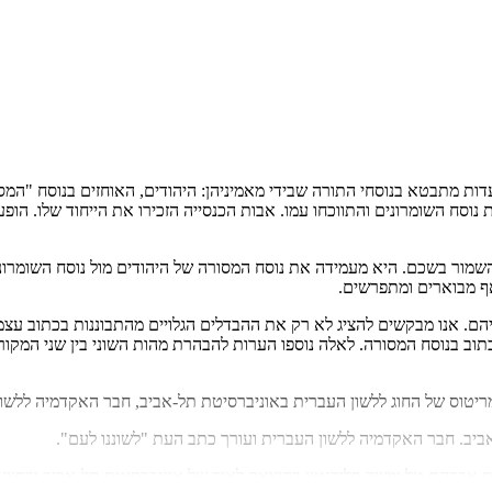
דות מתבטא בנוסחי התורה שבידי מאמיניהן: היהודים, האוחזים בנוסח "המסו
וסח השומרונים והתווכחו עמו. אבות הכנסייה הזכירו את הייחוד שלו. הו
שמור בשכם. היא מעמידה את נוסח המסורה של היהודים מול נוסח השומרוני
אף מבוארים ומתפרשים.
. אנו מבקשים להציג לא רק את ההבדלים הגלויים מהתבוננות בכתוב עצמו 
תוב בנוסח המסורה. לאלה נוספו הערות להבהרת מהות השוני בין שני המקור
טוס של החוג ללשון העברית באוניברסיטת תל-אביב, חבר האקדמיה ללשון 
ביב. חבר האקדמיה ללשון העברית ועורך כתב העת "לשוננו לעם".