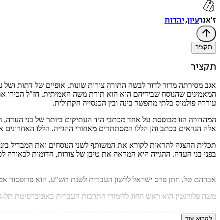
ז'אנר
עיון
,
יהדות
תקציר
תקציר
אגב מסירתה מדור לדור לבשה התורה צורות שונות. אופיים של דתות ושל ע
המאמינים שהנוסח שבידיהם הוא הוא תורת משה האמיתית. חז"ל הכירו את נ
עוררה פולמוס בלתי מתפשר בינה ובין הכנסייה הקתולית.
המהדורה הזו מבוססת על אחד מכתבי היד העתיקים ביותר של בני העדה, ה
אלה הנראים בכתב והן הללו המסתתרים מאחורי ההגייה. הללו האחרונים 
תכלית ההצגה להראות לקורא את המשותף לשני הנוסחים ואת המבדיל ביניהם
בפני בני העדה. ההגייה היא המראה את טיבן של צורות, הדומות לכאורה לכ
אברהם טל, חתן פרס ישראל ללשון העברית לשנת תש"ע, הוא פרופסור אמרי
משה פלורנטין הוא ראש החוג ללימודי התרבות העברית באוניברסיטת תל-א
חמישה חומשי תורה נוסח שומרון ונוסח המסורה
לקרוא עוד