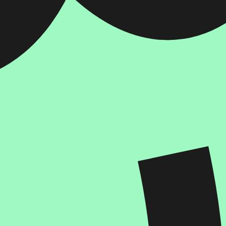
איזה פורמט בא לך?
מודפס
₪
99
מחיר על הספר: ₪
99