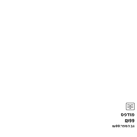
מודפס
₪
99
גב הספר:
99
₪