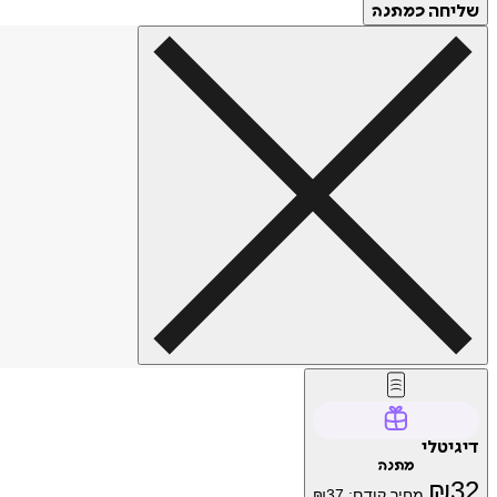
שליחה
כמתנה
דיגיטלי
מתנה
₪
32
מחיר קודם:
37
₪