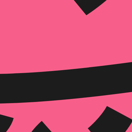
הוספה
לסל
איזה פורמט בא לך?
דיגיטלי
₪
199