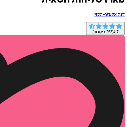
מארז שליחות חשאית
דנה אלעזר-הלוי
4.7
(
253
ביקורות)