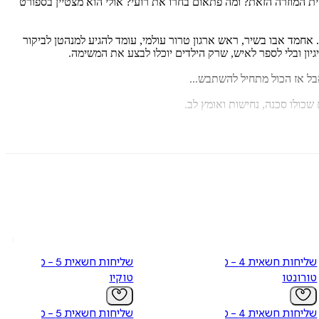
ת המוזרה הזאת? ומה פתאום בחרו את רועי? אולי הוא מצטיין בספורט
אחמד אבו בשיר, ראש ארגון טרור עולמי, עומד להגיע למנהטן לביקור
יון ובלי לספר לאיש, שרק הילדים יוכלו לבצע את המשימה.
ל אז הכול מתחיל להשתבש...
כולו סכנה, נחישות ואומץ לב.
למחשב של טרוריסט בינלאומי ומנעו פיגוע בקנה מידה אדיר יחד עם חנן
 יזדקק שוב דווקא לעזרתם?
מנייה שיש לה קצה חוט שיכול להוביל ישירות אל ראש הארגון, והם
שליחות חשאית 4 - מבצע
שליחות חשאית 5 - מבצע
ן מושג איך להתחיל לחפש אותו. כלומר, לאף אחד חוץ מלילדים...
טורונטו
טוקיו
וך עולם מלא אכזריות וטירוף הם מגלים את כוחן של חברויות חדשות
שליחות חשאית 4 - מבצע
שליחות חשאית 5 - מבצע