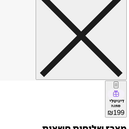
דיגיטלי
מתנה
₪
199