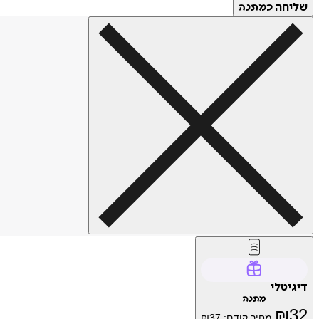
שליחה
כמתנה
דיגיטלי
מתנה
₪
32
מחיר קודם:
37
₪