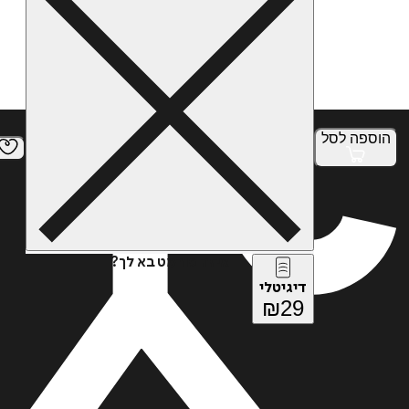
הוספה
לסל
איזה פורמט בא לך?
דיגיטלי
₪
29