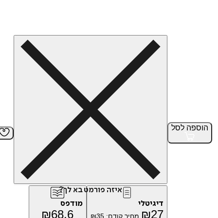
הוספה
לסל
איזה פורמט בא לך?
דיגיטלי
מודפס
₪
68.6
₪
27
מחיר קודם:
35
₪