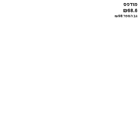
מודפס
₪
68.6
גב הספר:
98
₪