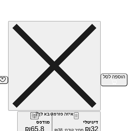
הוספה
לסל
איזה פורמט בא לך?
דיגיטלי
מודפס
₪
65.8
₪
32
מחיר קודם:
38
₪