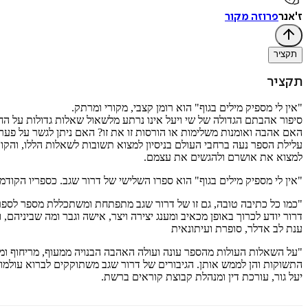
ז'אנר
פרוזה מקור
תקציר
תקציר
"אין לי מספיק מילים בגוף" הוא רומן קצבי, מקורי ומרתק.
סיפור אהבתם הגדולה של שי ויעל אינו נרתע מלשאול שאלות גדולות על החי
האם אהבה ואומנות משלימות או הורסות זו את זו? האם ניתן לגשר על פער
עלילת הספר נעה ברחבי העולם בניסיון למצוא תשובות לשאלות הללו, והקור
למצוא את אושרם ולהגשים את עצמם.
"אין לי מספיק מילים בגוף" הוא ספרו השלישי של דרור שגב. כספריו הקודמים, "חוצה" (2013) ו"ילד מקולקל" (2016), הוא עוסק בתהליכי מסע פנימיים ו
"כמו כל כתיבה טובה, גם זו של דרור שגב מתפתחת ומשתכללת מספר לספר
דרור יודע לכרוך באופן מכאיב ומענג יצירה ויצר, אישה וגבר ומה שביניהם,
ענת לב אדלר, סופרת ועיתונאית
"על השאלות העולות מהספר עונה ועולה האהבה הבנויה ממעוף, מריחוף ומכ
התשוקות והן לממש אותן. הגיבורים של דרור שגב משתוקקים לברוא עולמות
יעל גור, עורכת דין ומנהלת קבוצת קוראים ברשת.