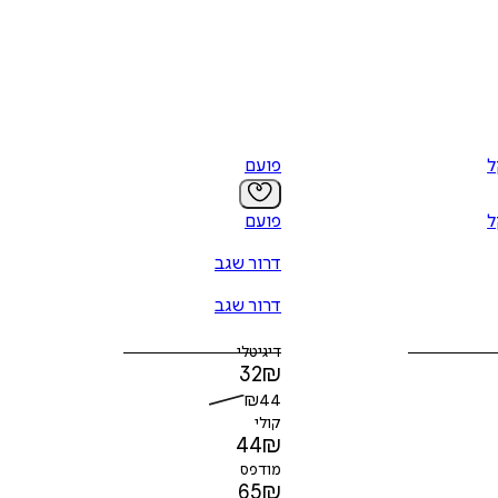
ל
פועם
ל
פועם
דרור שגב
דרור שגב
דיגיטלי
32
₪
₪
44
קולי
44
₪
מודפס
65
₪