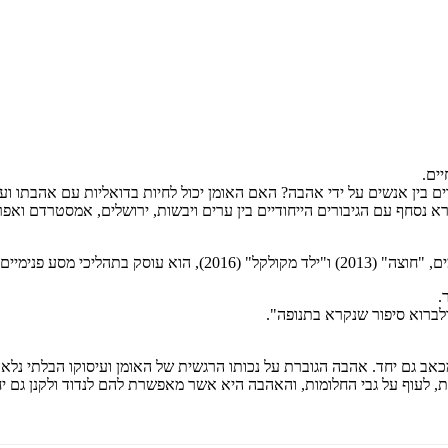
₪
65.8
₪
32
מחיר קודם:
38
₪
במבצע עד:
31/08/2026
מחיר על הספר: ₪
94
ים.
ים בין אנשים על ידי אהבה? האם האומן יכול לחיות בדואליות עם אהבתו וע
א נסחף עם הגיבורים הייחודיים בין ערים ויבשות, ירושלים, אמסטרדם ואפר
חיצוניים של הגוף והנפש.
.
 ולברוא סיפור שנקרא בתנופה".
אב גם יחד. אהבה הגוברת על נכותו הרגשית של האומן ועיסוקו הבלתי נלא
, לעוף על גבי החלומות, והאהבה היא אשר מאפשרת להם לנדוד ולקנן גם יח