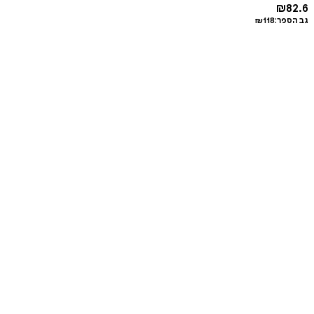
₪
82.6
גב הספר:
118
₪