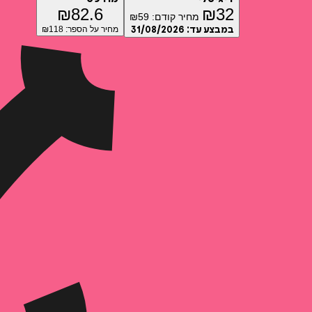
₪
82.6
₪
32
מחיר קודם:
59
₪
במבצע עד:
31/08/2026
מחיר על הספר: ₪
118