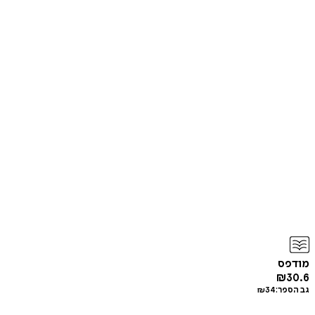
מודפס
₪
30.6
גב הספר:
34
₪