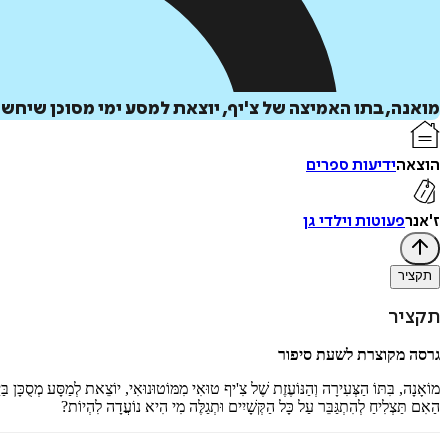
מואנה, בתו האמיצה של צ'יף, יוצאת למסע ימי מסוכן שיחשוף
הוצאה
ידיעות ספרים
ז'אנר
פעוטות וילדי גן
תקציר
תקציר
גרסה מקוצרת לשעת סיפור
מוֹאָנָה, בִּתּוֹ הַצְּעִירָה וְהַנּוֹעֶזֶת שֶׁל צִ'יף טוּאִי מִמּוֹטוּנוּאִי, יוֹצֵאת לְמַסָּע מְסֻכָּן בַּי
הַאִם תַּצְלִיחַ לְהִתְגַּבֵּר עַל כָּל הַקְּשָׁיִים וּתְגַלֶּה מִי הִיא נוֹעֲדָה לִהְיוֹת?