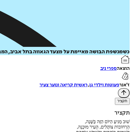
כשמכשפת הבושה מאיימת על מצעד הגאווה בתל אביב, המגו
הוצאה
ספרי ניב
ז'אנר
פעוטות וילדי גן
,
ראשית קריאה ונוער צעיר
תקציר
תקציר
שׁוּב מַגִּיעַ הַיּוֹם הַזֶּה בַּשָּׁנָה,
הָרְחוֹבוֹת צוֹהֲלִים, הָעִיר מוּכָנָה,