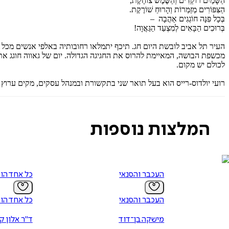
הַשָּׁמַיִם רוֹקְדִים וְהַשֶּׁמֶשׁ צוֹחֶקֶת,
הַצִּפּוֹרִים מְזַמְּרוֹת וְהָרוּחַ שׁוֹרֶקֶת.
בְּכָל פִּנָּה חוֹגְגִים אַהֲבָה –
בְּרוּכִים הַבָּאִים לְמִצְעַד הַגַּאֲוָה!
העיר תל אביב לובשת היום חג. תיכף יתמלאו רחובותיה באלפי אנשים מכל ס
מכשפת הבושה, המאיימת להרוס את החגיגה הגדולה. יום של גאווה חוגג את 
לכולם יש מקום.
רועי יולדוס-רייס הוא בעל תואר שני בתקשורת ובמנהל עסקים, מקים ערוץ הגאווה באתר mako וסמנכ"ל השיווק של תמוז פונדקאות. בן זוג של אור ואב גאה לאליה 
המלצות נוספות
העכבר והסנאי
כל אחד הו
העכבר והסנאי
כל אחד הו
מישקה בן־דוד
ד"ר אלון ק