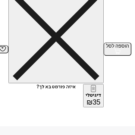
הוספה
לסל
איזה פורמט בא לך?
דיגיטלי
₪
35