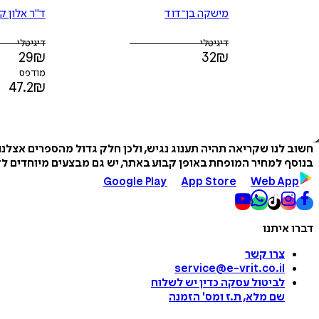
מישקה בן־דוד
ד"ר אלון ק
דיגיטלי
דיגיטלי
29
₪
32
₪
מודפס
47.2
₪
חשוב לנו שקריאה תהיה תענוג נגיש, ולכן חלק גדול מהספרים אצלנ
בנוסף למחיר המופחת באופן קבוע באתר, יש גם מבצעים מיוחדים לזמ
Google Play
App Store
Web App
דברו איתנו
צרו קשר
service@e-vrit.co.il
לביטול עסקה
כדין יש לשלוח
שם מלא, ת.ז ומס
'
הזמנה