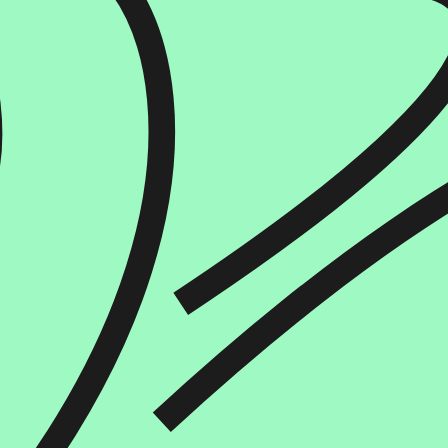
הוספה
לסל
איזה פורמט בא לך?
דיגיטלי
₪
35