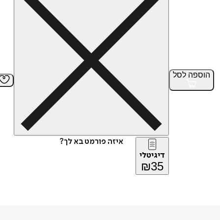
הוספה
לסל
איזה פורמט בא לך?
דיגיטלי
₪
35