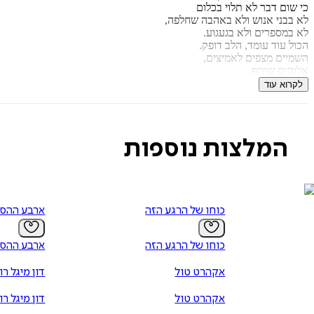
כי שום דבר לא תלוי בכלום
לא בבני אנוש ולא באהבה שחלפה,
לא במספרים ולא בגעגוע.
הכול עוד עומד, הלב דופק.
השמיים מצפים לאמיצים,
אלוהים שותף,
השינוי אפשרי, אין-סופי,
לקרוא עוד
אינפינטי.
הופכת עולמות
הוא ספר על ילדות פרא, על הרגישים מדי, על נפשות חופשיו
אמיצות, על זריחות בהודו, על אוקיינוסים של אהבה, על שכונה, על אמא ואב
המלצות נוספות
קארין קצב לוקחת את הקורא יד ביד למסע מכושף, צוללת אל המקומות הכ
כוחו של הרגע הזה
ארבע ההס
כוחו של הרגע הזה
ארבע ההס
אקהרט טול
דון מיגל רו
אקהרט טול
דון מיגל רו