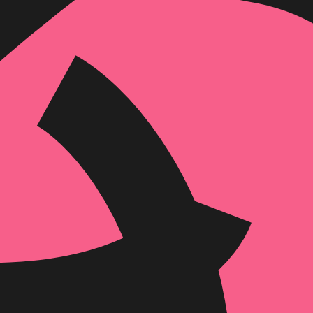
דיגיטלי
מודפס
₪
55.2
₪
32
מחיר קודם:
34
₪
במבצע עד:
31/08/2026
מחיר על הספר: ₪
69