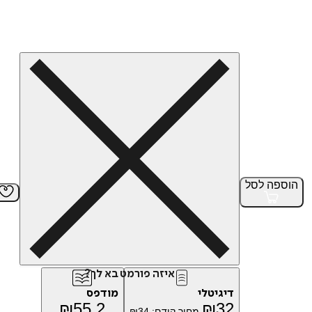
הוספה
לסל
איזה פורמט בא לך?
דיגיטלי
מודפס
₪
55.2
₪
32
מחיר קודם:
34
₪