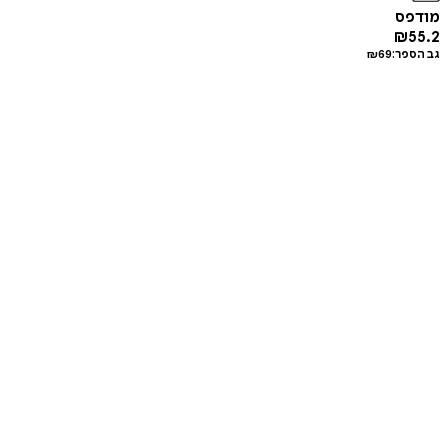
מודפס
₪
55.2
גב הספר:
69
₪