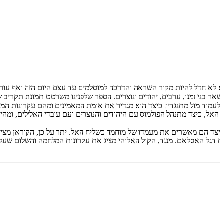
א חדל להיות מקור השראה והדרכה למוסלמים עד עצם היום הזה ואף עורר 
אר בני זמנו, ערבים, יהודים ונוצרים. הספר שלפנינו משרטט תמונת תקריב 
ו ולעמוד מול מתנגדיו; כיצד הוא מגדיר את אומת המאמינים ומהם עקרונות 
האל, כיצד מתנהל הפולמוס עם היהודים והנוצרים ועם עובדי האלילים, ומה
כיצד הם מאשרים את מעמדו של מוחמד כשליח האל. יתר על כן, הקוראן מצ
ת דגל האסלאם. מנגד, הקול האלוהי מציג את עקרונות המלחמה והשלום שעל ה