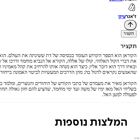
ז'אנר
עיון
תקציר
תקציר
הקוראן הוא הספר הקדוש העומד בבסיסה של דת ששינתה את העולם. הוא ל
את דברי הקול האלוהי, קולו של אללה, הקורא אל הנביא מוחמד ודרכו אל ש
ובאיזו דרך הוא דובר אליו; כיצד הוא מנחה אותו להרחיב את קהל מאמיני
שהאנשים נקראים לדגול בה; מהן הדרכים המעשיות לביטוי האמונה בייחוד 
הקוראן מאיר את מעמדם של כתבי הקודש של היהודים והנוצרים, ומלמד 
בשליחי האל מאז ימיו של משה ועד ימי מוחמד, שהציע להם חזון גאולה תח
לפעולה למען האל.
המלצות נוספות