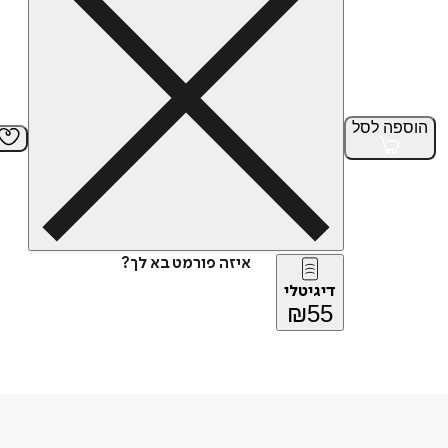
הוספה
לסל
איזה פורמט בא לך?
דיגיטלי
₪
55