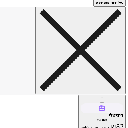
שליחה
כמתנה
דיגיטלי
מתנה
₪
32
מחיר קודם:
40
₪