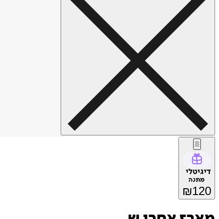
דיגיטלי
מתנה
₪
120