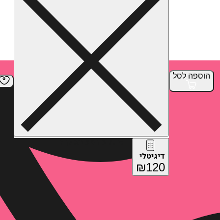
הוספה
לסל
איזה פורמט בא לך?
דיגיטלי
₪
120