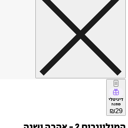
דיגיטלי
מתנה
₪
29
המיליונרים 2 - אהבה ישנה