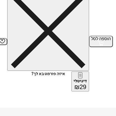
הוספה
לסל
איזה פורמט בא לך?
דיגיטלי
₪
29