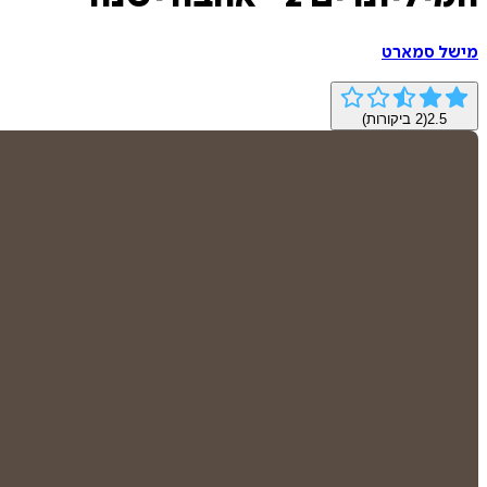
מישל סמארט
2.5
(
2
ביקורות)