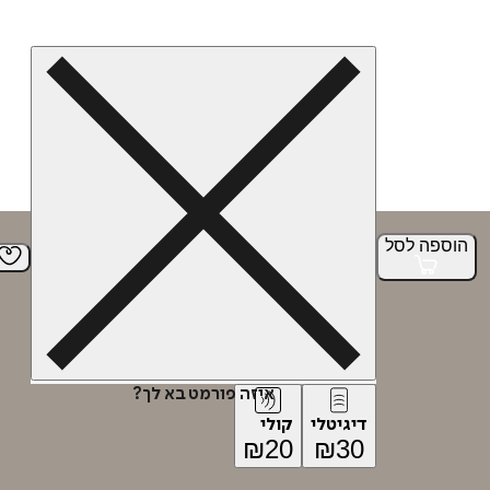
הוספה
לסל
איזה פורמט בא לך?
דיגיטלי
קולי
₪
20
₪
30