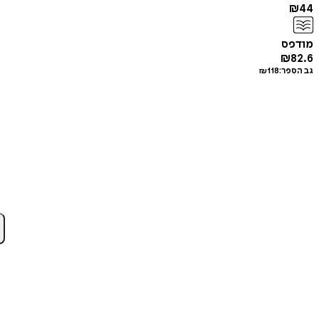
₪
44
מודפס
₪
82.6
גב הספר:
118
₪