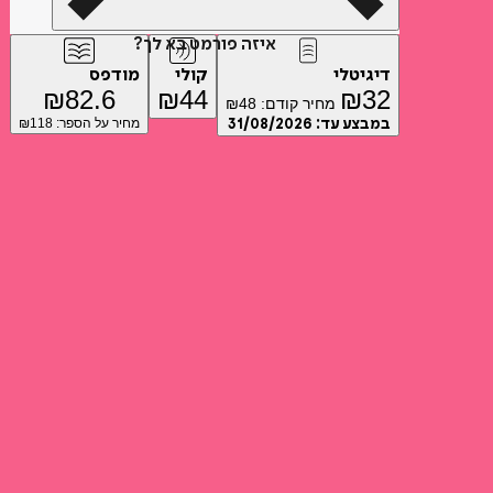
איזה פורמט בא לך?
דיגיטלי
קולי
מודפס
₪
82.6
₪
44
₪
32
מחיר קודם:
48
₪
במבצע עד:
31/08/2026
מחיר על הספר: ₪
118