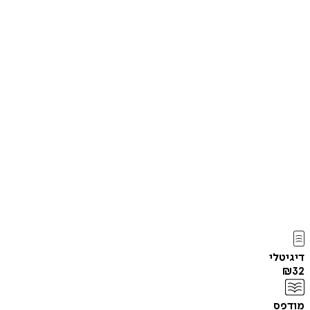
דיגיטלי
₪
32
מודפס