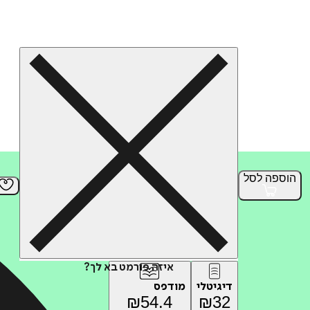
הוספה
לסל
איזה פורמט בא לך?
דיגיטלי
מודפס
₪
54.4
₪
32