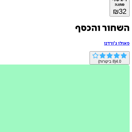
מתנה
₪
32
השחור והכסף
פאולו ג'ורדנו
4.0
(
8
ביקורות)