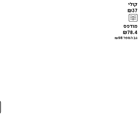
קולי
₪
37
מודפס
₪
78.4
גב הספר:
98
₪