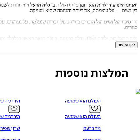
ואנחנו היינו עוד ילדות
הוא רומן סוחף וקולח, בו
גליה הראל דור
חוזרת לשנות
בין נשים — על עוצמתה, אכזריותה והנחמה שהיא מעניקה.
זהו סיפור על נשים ועל הגברים בחייהן. על חברות שנעלמה. על געגועים. 
סגורים.
גליה הראל דור, ילידת 1969, גדלה ברעננה, בעלת תואר ראשון בכלכלה ותואר שני במנהל עסקים, היתה מנהלת השיווק התאגידי בקבוצת שטראוס עלית ובעלת חברת המיתוג Brand Vision.
היא בלוגרית, בעלת הבלוג "1-life״ בנושאי תרבות ונסיעות, ומצלמת את החיים מלמעלה באמצעות רחפנים. היא נשואה ואם לשלושה.
לקרוא עוד
ואנחנו היינו עוד ילדות
הוא ספרה הראשון.
המלצות נוספות
העולם הוא שמועה
היררכיה ש
העולם הוא שמועה
היררכיה ש
ניר ברעם
שרון שפיר