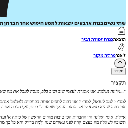
שתי נשים בנות ארבעים יוצאות למסע חיפוש אחר חברתן ה
הוצאה
כנרת זמורה דביר
ז'אנר
פרוזה מקור
תקציר
תקציר
"...אלונה נעלמה. אני אומרת לעצמי שוב ושוב בלב, מנסה לעכל את מה שא
למה?? למה לעזאזל, למה?? אני רוצה לתפוס אותה בכתפיים ולטלטל אותה ח
אני רוצה שהיא תמלא לי את החור הענקי שנפער לי בבטן ואף חברה אחרת 
איילת, אוסי ואלונה היו החברות הכי טובות מהיום הראשון של כיתה א' וע
תשובה לשאלה מה בעצם קרה לפני עשרים שנה ולְמָה בדיוק היא כל כך מת