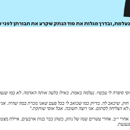
איזה פורמט בא לך?
דיגיטלי
קולי
מודפס
נעלמת, ובדרך מגלות את סוד הנתק שקרע את חבורתן לפני 
₪
78.4
₪
37
₪
32
מחיר קודם:
44
₪
במבצע עד:
31/08/2026
מחיר על הספר: ₪
98
וסי סיפרה לי עכשיו. נעלמה באמת. כאילו בלעה אותה האדמה. לא כמו שנעל
זק. שיכאב לה. בדיוק כמו שכואב לי בכל פעם שאני נזכרת במה שהיה. אני ר
לא הצליחה לסתום. אני רוצה תשובה. אבל אוסי שותקת."
ד אחרי י״ב. אחרי עשרים שנה של נתק, כשהן כבר בנות ארבעים, איילת מצט
געגעת.