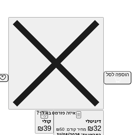
הוספה
לסל
איזה פורמט בא לך?
דיגיטלי
קולי
₪
39
₪
32
מחיר קודם:
50
₪