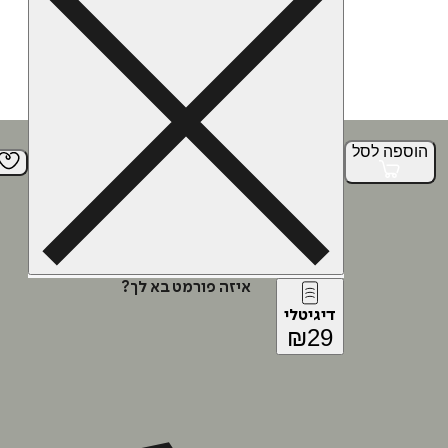
הוספה
לסל
איזה פורמט בא לך?
דיגיטלי
₪
29