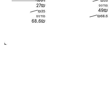
₪
35
דיגיטלי
27
₪
מודפס
49
₪
₪
35
₪
68.6
מודפס
68.6
₪