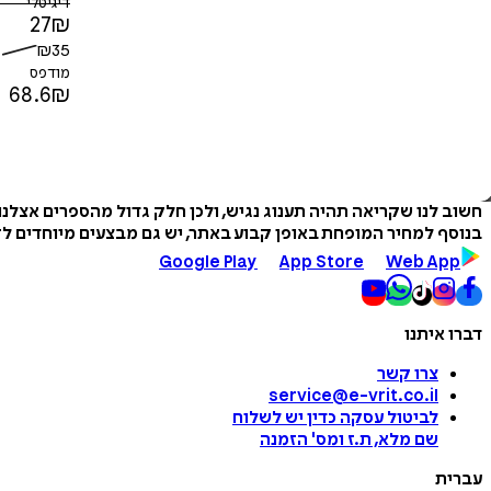
דיגיטלי
27
₪
₪
35
מודפס
68.6
₪
חשוב לנו שקריאה תהיה תענוג נגיש, ולכן חלק גדול מהספרים אצלנ
בנוסף למחיר המופחת באופן קבוע באתר, יש גם מבצעים מיוחדים לזמ
Google Play
App Store
Web App
דברו איתנו
צרו קשר
service@e-vrit.co.il
לביטול עסקה
כדין יש לשלוח
שם מלא, ת.ז ומס
'
הזמנה
עברית