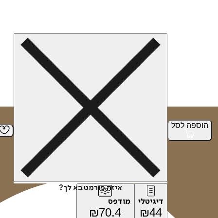
הוספה
לסל
איזה פורמט בא לך?
דיגיטלי
מודפס
₪
70.4
₪
44