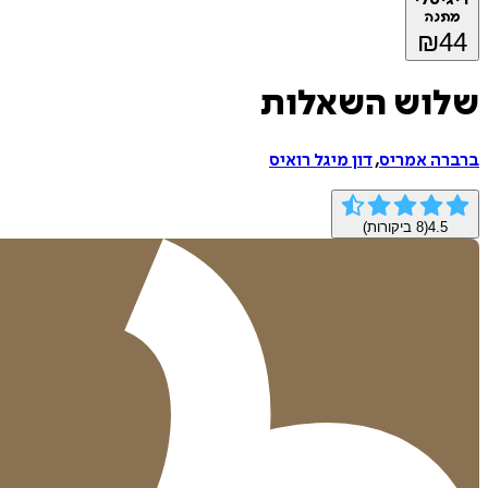
מתנה
₪
44
שלוש השאלות
ברברה אמריס
,
דון מיגל רואיס
4.5
(
8
ביקורות)