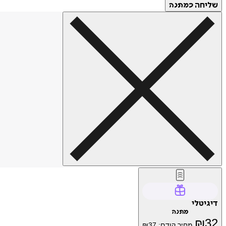
שליחה
כמתנה
דיגיטלי
מתנה
₪
32
מחיר קודם:
37
₪