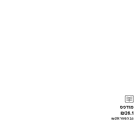
מודפס
₪
26.1
גב הספר:
29
₪