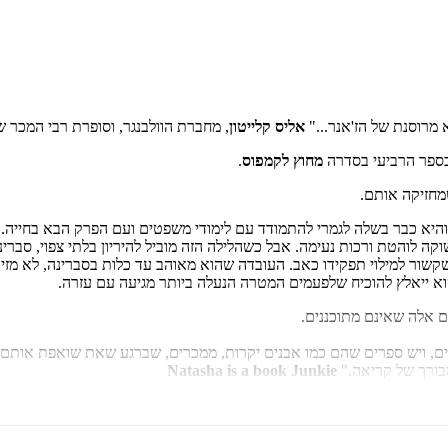
מרוסנת של הז'אנר..."
אליס קלייטון
, מחברת הוולבנגר, וסופרת רבי המכר של ה - ES
מחוץ לקמפוס
.
מחזיקה אותם.
, והיא כבר בשלה לגמרי להתמודד עם לימודי משפטים ועם הפרק הבא בחייה.
שוקה לוהטת ורכות נעימה. אבל כשהלילה הזה מוביל להיריון בלתי צפוי, סב
שור למילוי תפקידו כאב. העובדה שהוא מאוהב עד כלות בסברינה, לא מזיק
הוא ייאלץ להוכיח שלפעמים המטרה הנעלה ביותר מגיעה עם עזרה.
ם אלה שאינם מתוכננים.
ים, ויש ספרים שהם כמו אבנים יקרות, ממכרים, שברגע שאת שואפת אותם
מבורך של קריאה."
Natasha is a book Junkie