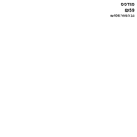
מודפס
₪
59
גב הספר:
106
₪