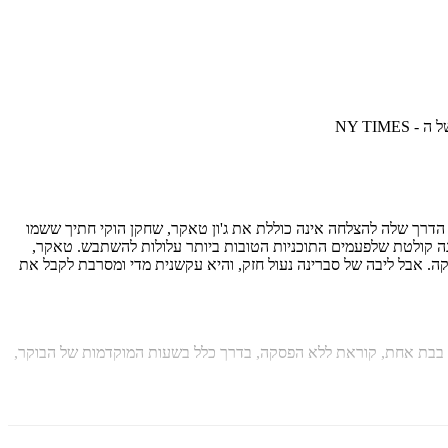
NY TIM
 הדרך שלה להצלחה אינה כוללת את ג'ון טאקר, שחקן הוקי חתיך ששמו
רינה קולטת שלפעמים התוכניות הטובות ביותר עלולות להשתבש. טאקר,
ה. אבל ליבה של סברינה נעול חזק, והיא עקשנית מדי ומסרבת לקבל את
 בבת אחת, קוראת ללא הפסקה, בדרך כלל בשעות המוקדמות של הבוקר,