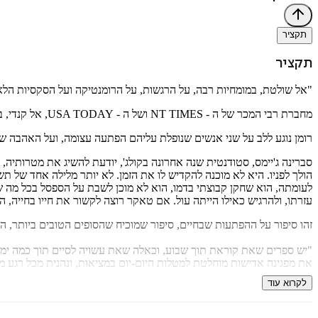
תקציר
תקציר
"אל שולטת, במומחיות רבה, על הרגשות, על הרומנטיקה ועל הסקסיות הלא 
מחברת רבי המכר של ה - NT TIMES ושל ה - USA TODAY, אל קנדי, בספר הרביעי בסדרה
רומן נוגע ללב על שני אנשים שנופלת עליהם הפתעה עצומה, ועל האהבה ש
סברינה ג'יימס, סטודנטית שנה אחרונה בקולג', יודעת להשיג את מטרותיה
הולך לפניו. היא לא מוכנה להקדיש לו את הזמן. לא יותר מלילה אחד של ת
לעומתה, הוא שחקן קבוצתי בדמו, הוא לא מוכן לשבת על הספסל בכל מה שק
עזרתו, ולהרגיש כאילו הייתה עול. אם טאקר רוצה לקשור את חייו בחייה, 
זהו סיפור על ההפתעות שבחיים, סיפור שמוכיח שהסופים הטובים ביותר, ה
"יש ספרים שאת קוראת תוך שבוע, וכאלה שאת עשויה לסיים תוך כמה ימ
את מפגינה אדישות מוחלטת למטלות היום-יום במציאות, ונהנית מכל רגע 
לקרוא עוד