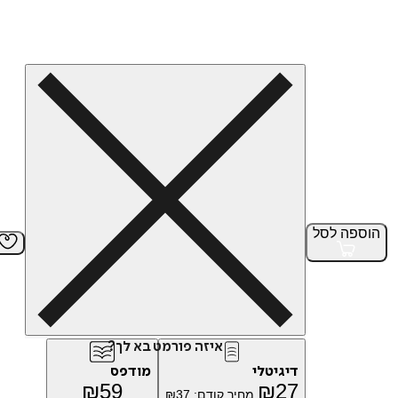
הוספה
לסל
איזה פורמט בא לך?
דיגיטלי
מודפס
₪
59
₪
27
מחיר קודם:
37
₪