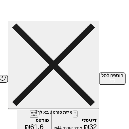
הוספה
לסל
איזה פורמט בא לך?
דיגיטלי
מודפס
₪
61.6
₪
32
מחיר קודם:
44
₪