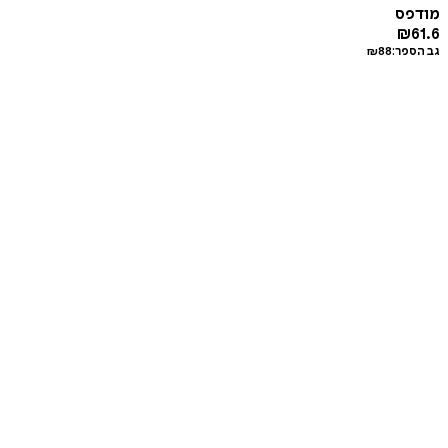
מודפס
₪
61.6
גב הספר:
88
₪