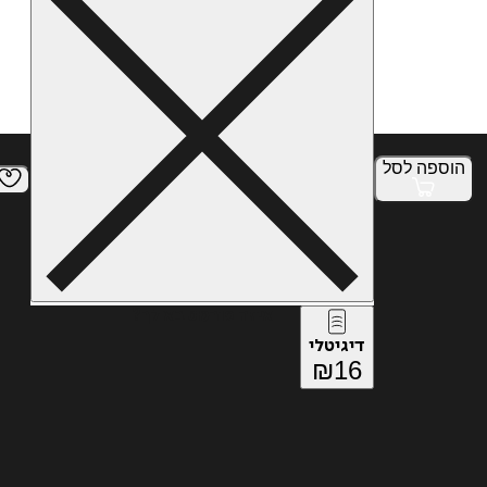
הוספה
לסל
איזה פורמט בא לך?
דיגיטלי
₪
16