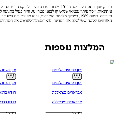
תופיק יוסף עואד נולד בשנת 1911. ילדותו עב
עיתונאית. ייסד עיתון עצמאי שנקט קו לבנוני-פטריוטי, והיה פעיל בתנוע
ואירופה. בשנת 1989, במהלך מלחמת האזרחים, נפגע מפגזים בית השגריר הספרדי בלבנון, ועואד, יחד עם בתו הסופרת, שהיתה נשואה לשגריר, נהרגו. את
האזרחים הקשה שטילטלה את המדינה. עואד משכיל לשרטט את המתחים הע
המלצות נוספות
זמן הסוסים הלבנים
אבן הצחוק
זמן הסוסים הלבנים
אבן הצחוק
אבראהים נצראללה
הודא ברכא
אבראהים נצראללה
הודא ברכא
דיגיטלי
דיגיטלי