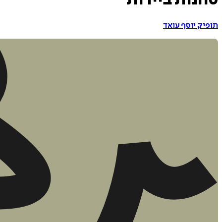
טחנות ביירות
תופיק יוסף עואד