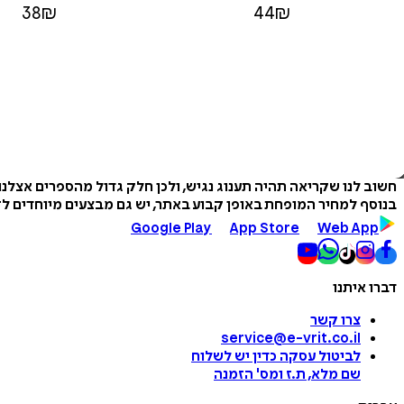
38
₪
44
₪
חשוב לנו שקריאה תהיה תענוג נגיש, ולכן חלק גדול מהספרים אצלנ
בנוסף למחיר המופחת באופן קבוע באתר, יש גם מבצעים מיוחדים לזמ
Google Play
App Store
Web App
דברו איתנו
צרו קשר
service@e-vrit.co.il
לביטול עסקה
כדין יש לשלוח
שם מלא, ת.ז ומס
'
הזמנה