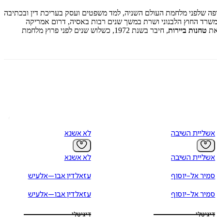
ראשונה. בתקופה שלפני מלחמת העולם השניה, למד משפטים ועסק בעריכת דין ובכתיבה
 במשרד החוץ הלבנוני ושרת במשך שנים רבות באסיה, דרום אמריקה
טחנות ביירות
, חיבר בשנת 1972, כשלוש שנים לפני פרוץ מלחמת
אשליית השיבה
לא אשנא
אשליית השיבה
לא אשנא
סמיר אל-יוסוף
עזאלדין אבו–אלעיש
סמיר אל-יוסוף
עזאלדין אבו–אלעיש
דיגיטלי
דיגיטלי