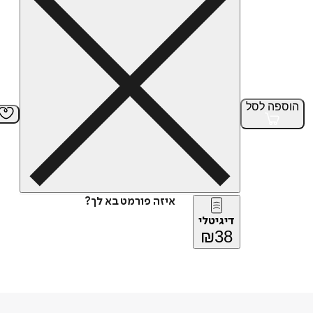
הוספה
לסל
איזה פורמט בא לך?
דיגיטלי
₪
38