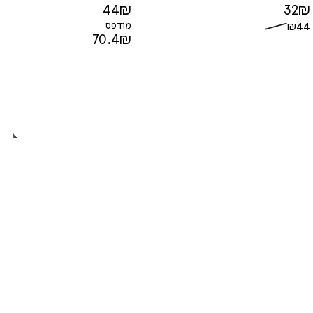
44
₪
32
₪
44
₪
מודפס
70.4
₪