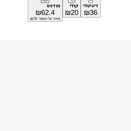
דיגיטלי
קולי
מודפס
₪
62.4
₪
20
₪
36
מחיר על הספר: ₪
78